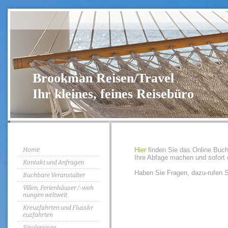
Brookman Reisen/
Ihr kleines, feines Reise
Home
Hier
finden Sie das Online Buc
Ihre Abfage machen und sofort 
Kontakt und Anfragen
Haben Sie Fragen, dazu-rufen S
Buchbare Veranstalter
Villen, Ferienhäuser /-woh
nungen weltweit
Kreuzfahrten und Flusskr
euzfahrten
Singlereisen